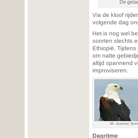
De gelad
Via de kloof rijd
volgende dag on
Het is nog wel b
soorten slechts e
Ethiopië. Tijdens
om natte gebiedje
altijd spannend v
improviseren.
Afr. visarend, Str
Dagritme