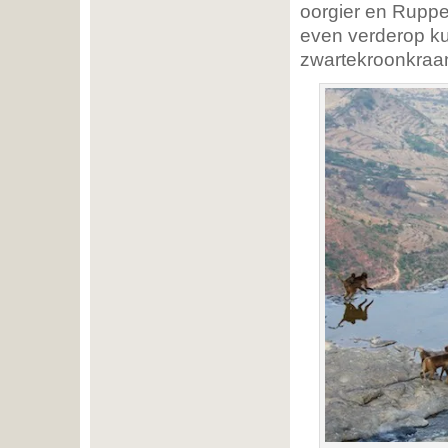
oorgier en Ruppel
even verderop k
zwartekroonkraa