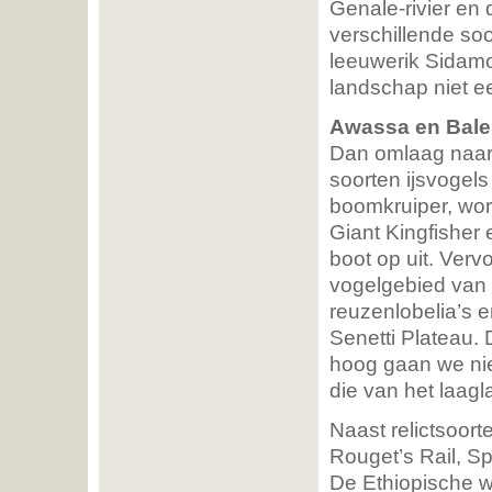
Genale-rivier en
verschillende so
leeuwerik Sidamo 
landschap niet e
Awassa en Bale
Dan omlaag naar 
soorten ijsvogels
boomkruiper, wor
Giant Kingfisher
boot op uit. Ver
vogelgebied van 
reuzenlobelia’s e
Senetti Plateau.
hoog gaan we niet
die van het laag
Naast relictsoort
Rouget’s Rail, S
De Ethiopische w