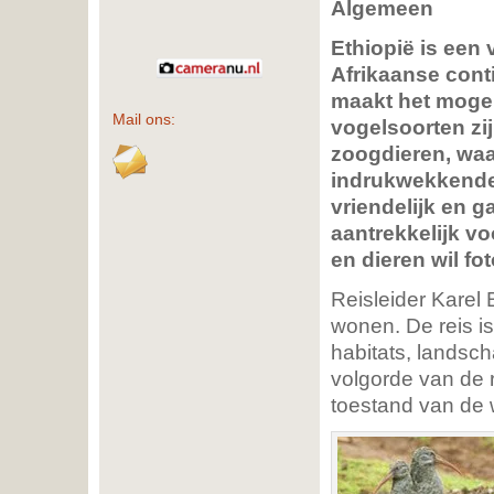
Algemeen
Ethiopië is een
Afrikaanse cont
maakt het mogel
Mail ons:
vogelsoorten zi
zoogdieren, waa
indrukwekkende 
vriendelijk en g
aantrekkelijk vo
en dieren wil fo
Reisleider Karel B
wonen. De reis is
habitats, landsch
volgorde van de r
toestand van de 