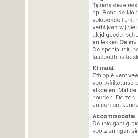
Tijdens deze rei
op. Rond de klok 
voldoende licht,
verblijven wij ni
altijd goede, sc
en lekker. De inv
De specialiteit, h
fastfood!), is be
Klimaat
Ethiopië kent vee
voor Afrikaanse b
afkoelen. Met de 
houden. De zon i
en een pet kunnen
Accommodatie
De reis gaat gro
voorzieningen sim