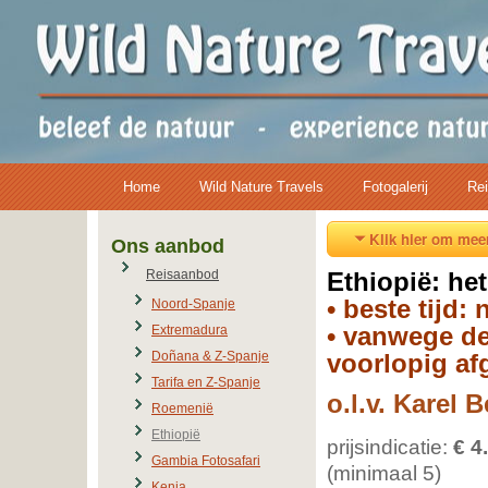
Home
Wild Nature Travels
Fotogalerij
Rei
Klik hier om meer
Ons aanbod
Reisaanbod
Ethiopië: het
• beste tijd:
Noord-Spanje
• vanwege de 
Extremadura
Doñana & Z-Spanje
voorlopig af
Tarifa en Z-Spanje
o.l.v.
Karel B
Roemenië
Ethiopië
prijsindicatie:
€ 4
Gambia Fotosafari
(minimaal 5)
Kenia