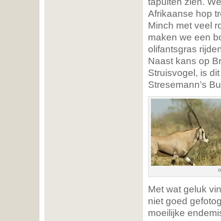
tapuiten zien. W
Afrikaanse hop t
Minch met veel ro
maken we een boo
olifantsgras rij
Naast kans op Br
Struisvogel, is d
Stresemann’s Bu
o
Met wat geluk vi
niet goed gefotog
moeilijke endemi