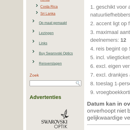
geschikt voor a
Costa Rica
Sri Lanka
natuurliefhebber
accent ligt op 
Op maat gemaakt
maximaal aant
Lezingen
deelnemers:
12
Links
reis begint op
Buy Swarovski Optics
incl. vliegticket
Reisverslagen
excl. eigen ve
excl. drankjes
Zoek
toeslag 1-per
vroegboekkort
Advertenties
Datum kan in ov
onverhoopt niet 
gelijkwaardige v