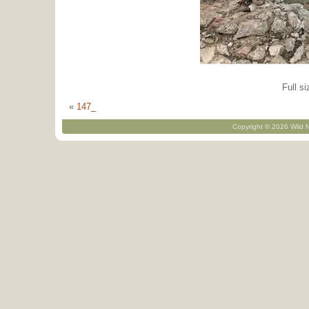
Full si
«
147_
Copyright © 2026 Wild N