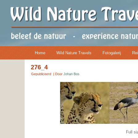
Home
Wild Nature Travels
Fotogalerij
Rei
276_4
Gepubliceerd
|
Door
Johan Bos
Full si