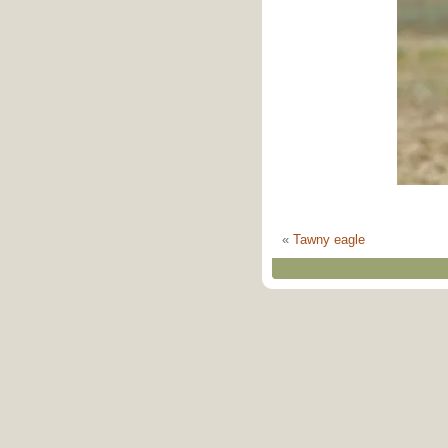
«
Tawny eagle