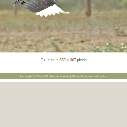
Full size is
550 × 367
pixels
Copyright © 2026 Wild Nature Travels | Alle rechten voorbehouden