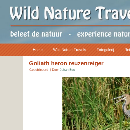
Home
Wild Nature Travels
Fotogalerij
Rei
Goliath heron reuzenreiger
Gepubliceerd
|
Door
Johan Bos