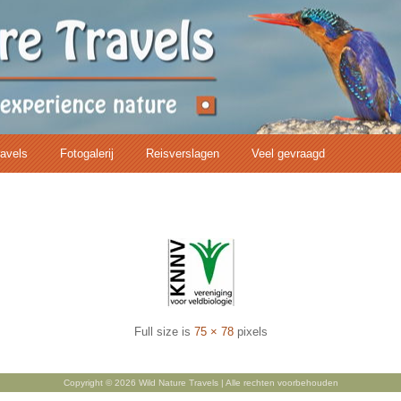
ravels
Fotogalerij
Reisverslagen
Veel gevraagd
Full size is
75 × 78
pixels
Copyright © 2026 Wild Nature Travels | Alle rechten voorbehouden