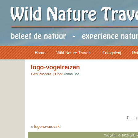
Home
Wild Nature Travels
Fotogalerij
Rei
logo-vogelreizen
Gepubliceerd
|
Door
Johan Bos
Full s
«
logo-swarovski
Copyright © 2026 Wild N