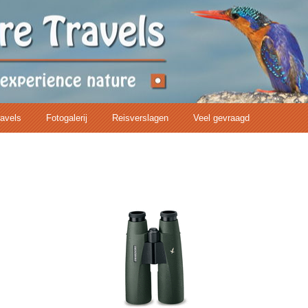
ravels
Fotogalerij
Reisverslagen
Veel gevraagd