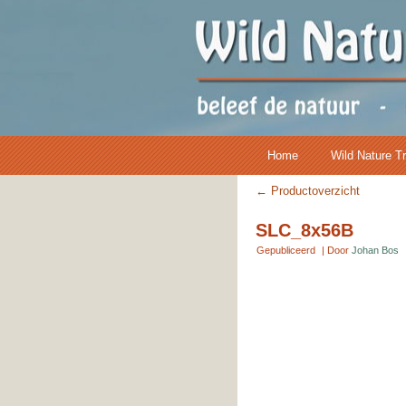
Home
Wild Nature T
←
Productoverzicht
SLC_8x56B
Gepubliceerd
|
Door
Johan Bos