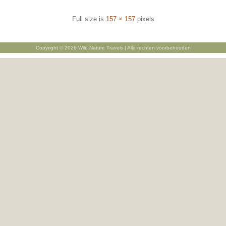
Full size is
157 × 157
pixels
Copyright © 2026 Wild Nature Travels | Alle rechten voorbehouden