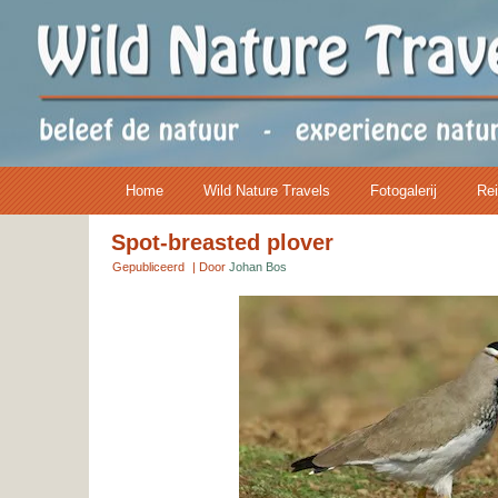
Home
Wild Nature Travels
Fotogalerij
Rei
Spot-breasted plover
Gepubliceerd
|
Door
Johan Bos