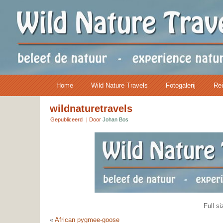
Home
Wild Nature Travels
Fotogalerij
Rei
wildnaturetravels
Gepubliceerd
|
Door
Johan Bos
Full si
«
African pygmee-goose