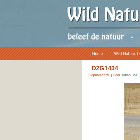
Home
Wild Nature T
_D2G1434
Gepubliceerd
|
Door
Johan Bos