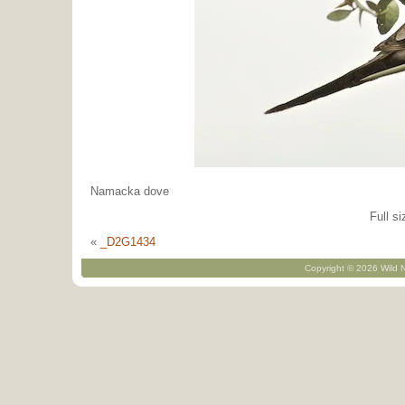
Namacka dove
Full si
«
_D2G1434
Copyright © 2026 Wild N