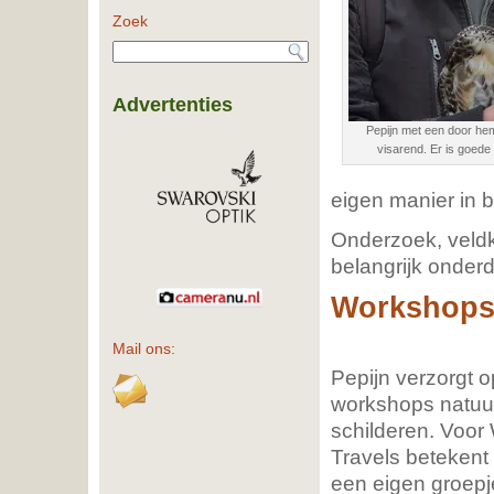
Zoek
Advertenties
Pepijn met een door he
visarend. Er is goede
eigen manier in 
Onderzoek, veldk
belangrijk onderd
Workshops 
Mail ons:
Pepijn verzorgt 
workshops natuur
schilderen. Voor
Travels betekent 
een eigen groepj