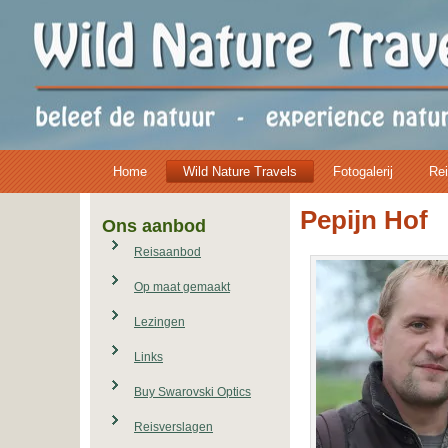
Home
Wild Nature Travels
Fotogalerij
Rei
Pepijn Hof
Ons aanbod
Reisaanbod
Op maat gemaakt
Lezingen
Links
Buy Swarovski Optics
Reisverslagen