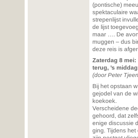
(pontische) meeu
spektaculaire wa
strepenlijst invu
de lijst toegevo
maar …. De avond
muggen – dus bin
deze reis is afge
Zaterdag 8 mei:
terug, ’s midda
(door Peter Tjeer
Bij het opstaan 
gejodel van de w
koekoek.
Verscheidene de
gehoord, dat zelf
enige discussie 
ging. Tijdens he
zijn nestgat vlieg