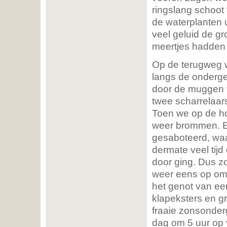
ringslang schoot
de waterplanten u
veel geluid de g
meertjes hadden 
Op de terugweg 
langs de onderg
door de muggen 
twee scharrelaars
Toen we op de ho
weer brommen. E
gesaboteerd, waa
dermate veel tijd
door ging. Dus z
weer eens op om
het genot van ee
klapeksters en g
fraaie zonsonder
dag om 5 uur op v