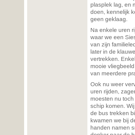
plasplek lag, en
doen, kennelijk k
geen geklaag.
Na enkele uren r
waar we een Sies
van zijn familie
later in de klau
vertrekken. Enke
mooie vliegbeel
van meerdere pra
Ook nu weer vervo
uren rijden, zag
moesten nu toch 
schip komen. Wij
de bus trekken bi
kwamen we bij de
handen namen sne
donker naar de h