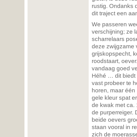
rustig. Ondanks 
dit traject een a
We passeren weer
verschijning; ze 
scharrelaars pose
deze zwijgzame v
grijskopspecht, 
roodstaart, oever
vandaag goed ver
Héhé … dit biedt 
vast probeer te h
horen, maar één m
gele kleur spat e
de kwak met ca. 
de purperreiger.
beide oevers gro
staan vooral in r
zich de moerassen