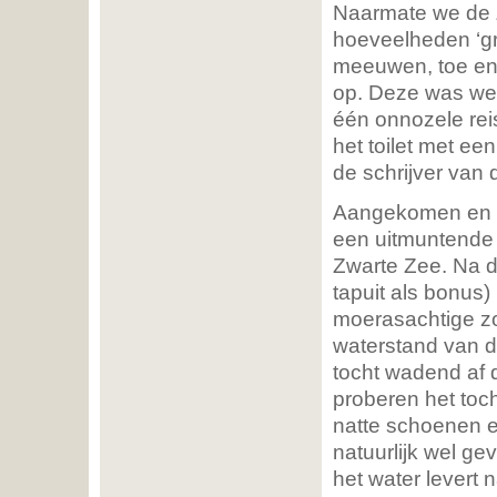
Naarmate we de 
hoeveelheden ‘gr
meeuwen, toe en 
op. Deze was werk
één onnozele rei
het toilet met e
de schrijver van 
Aangekomen en 
een uitmuntende 
Zwarte Zee. Na do
tapuit als bonus)
moerasachtige zo
waterstand van d
tocht wadend af 
proberen het toc
natte schoenen e.
natuurlijk wel ge
het water levert