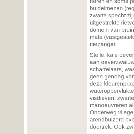
horen en soms pr
buidelmezen (rege
zwarte specht zi
uitgestrekte riet
domein van bruine
mate (vastgesteld
rietzanger.
Steile, kale oeve
aan oeverzwaluwen
scharrelaars, waa
geen genoeg van 
deze kleurenprach
wateroppervlakte
visdieven, zwarte
manoeuvreren al
Onderweg vliege
arendbuizerd over
doortrek. Ook zwe