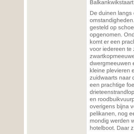
Balkankwikstaart,
De duinen langs 
omstandigheden.
gesteld op schoe
opgenomen. Ondert
komt er een prac
voor iedereen te 
zwartkopmeeuwen 
dwergmeeuwen e
kleine plevieren 
zuidwaarts naar
een prachtige fo
drieteenstrandlo
en roodbuikvuurpa
overigens bijna vo
pelikanen, nog e
mondig werden we
hotelboot. Daar z