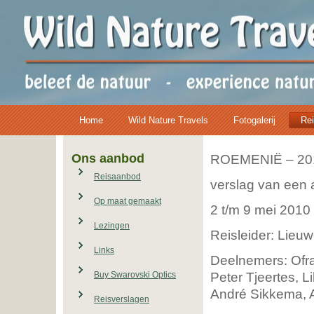
Home
Wild Nature Travels
Fotogalerij
Rei
Ons aanbod
ROEMENIË – 2010
Reisaanbod
verslag van een 
Op maat gemaakt
2 t/m 9 mei 2010
Lezingen
Reisleider: Lieu
Links
Deelnemers: Ofra 
Peter Tjeertes, Li
Buy Swarovski Optics
André Sikkema, A
Reisverslagen