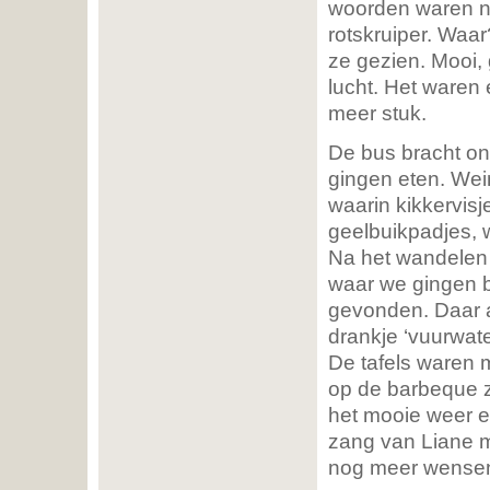
woorden waren nog
rotskruiper. Waa
ze gezien. Mooi,
lucht. Het waren
meer stuk.
De bus bracht on
gingen eten. Wein
waarin kikkervis
geelbuikpadjes, w
Na het wandelen o
waar we gingen b
gevonden. Daar
drankje ‘vuurwate
De tafels waren 
op de barbeque z
het mooie weer e
zang van Liane 
nog meer wense