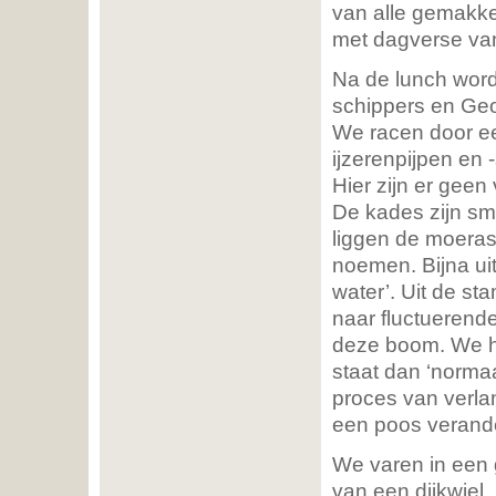
van alle gemakk
met dagverse vang
Na de lunch word
schippers en Geo
We racen door ee
ijzerenpijpen en -
Hier zijn er geen
De kades zijn sma
liggen de moeras
noemen. Bijna uit
water’. Uit de st
naar fluctuerend
deze boom. We h
staat dan ‘normaa
proces van verla
een poos verande
We varen in een 
van een dijkwiel.