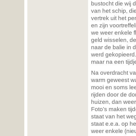
bustocht die wij
van het schip, di
vertrek uit het p
en zijn voortreff
we weer enkele f
geld wisselen, d
naar de balie in 
werd gekopieerd. 
maar na een tijdj
Na overdracht van
warm geweest was
mooi en soms lee
rijden door de d
huizen, dan weer 
Foto’s maken tijde
staat van het we
staat e.e.a. op h
weer enkele (nie