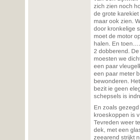
zich zien noch h
de grote karekiet
maar ook zien. W
door kronkelige 
moet de motor op
halen. En toen…. 
2 dobberend. De h
moesten we dicht
een paar vleugel
een paar meter b
bewonderen. Het do
bezit ie geen el
schepsels is ind
En zoals gezegd ‘
kroeskoppen is v
Tevreden weer ter
dek, met een gla
zeearend strijkt 