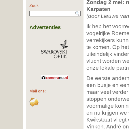
Zondag 2 mei: r
Zoek
Karpaten
(door Lieuwe van
Ik heb het voorr
Advertenties
vogelrijke Roeme
verrekijkers kun
te komen. Op het
uiteindelijk vind
vlucht worden we
onze lokale part
De eerste anderha
een busje en een
maar veel verder
Mail ons:
stoppen onderweg
voormalige koning
en nu krijgen we 
Kwikstaart vliegt
Vinken. André on