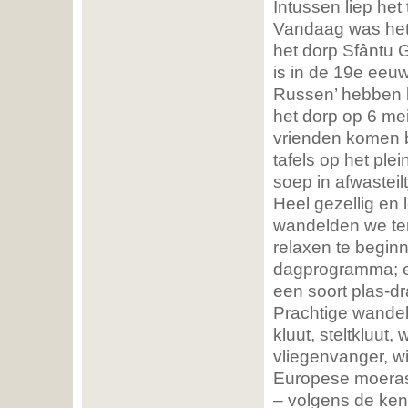
Intussen liep het
Vandaag was het 
het dorp Sfântu
is in de 19e eeuw
Russen’ hebben be
het dorp op 6 me
vrienden komen b
tafels op het ple
soep in afwasteil
Heel gezellig en 
wandelden we te
relaxen te begin
dagprogramma; ee
een soort plas-d
Prachtige wandel
kluut, steltkluut,
vliegenvanger, wi
Europese moerass
– volgens de kenn