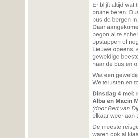
Er blijft altijd w
bruine beren. Dus
bus de bergen in.
Daar aangekomen 
begon al te sch
opstappen of nog
Lieuwe opeens, e
geweldige beeste
naar de bus en o
Wat een geweldig
Welterusten en t
Dinsdag 4 mei: r
Alba en Macin 
(door Bert van Di
elkaar weer aan de
De meeste reisg
waren ook al klaa