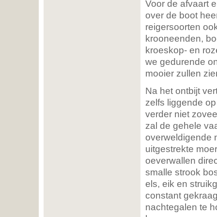
Voor de afvaart e
over de boot heen
reigersoorten ook
krooneenden, bo
kroeskop- en roz
we gedurende ons 
mooier zullen zie
Na het ontbijt ve
zelfs liggende op
verder niet zovee
zal de gehele va
overweldigende n
uitgestrekte moe
oeverwallen dire
smalle strook bos
els, eik en strui
constant gekraag
nachtegalen te h