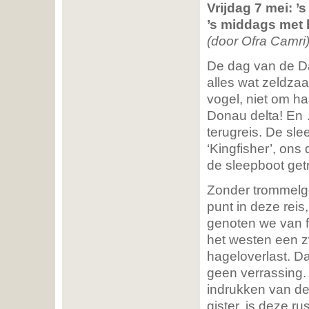
Vrijdag 7 mei: ’
’s middags met 
(door Ofra Camri
De dag van de Da
alles wat zeldzaa
vogel, niet om h
Donau delta! En
terugreis. De sl
‘Kingfisher’, ons
de sleepboot get
Zonder trommelge
punt in deze rei
genoten we van f
het westen een z
hageloverlast. D
geen verrassing.
indrukken van de 
gister, is deze 