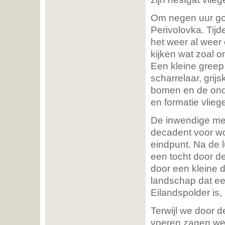
Om negen uur goo
Perivolovka. Tijd
het weer al weer
kijken wat zoal 
Een kleine greep u
scharrelaar, grijs
bomen en de ond
en formatie vlie
De inwendige men
decadent voor w
eindpunt. Na de 
een tocht door 
door een kleine 
landschap dat ee
Eilandspolder is,
Terwijl we door d
voeren zagen we 