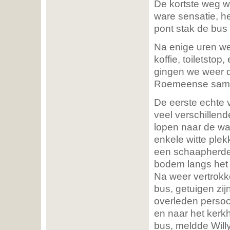
De kortste weg wa
ware sensatie, h
pont stak de bus
Na enige uren we
koffie, toiletstop
gingen we weer 
Roemeense same
De eerste echte 
veel verschillen
lopen naar de wa
enkele witte plek
een schaapherde
bodem langs het w
Na weer vertrokk
bus, getuigen zi
overleden perso
en naar het kerk
bus, meldde Willy