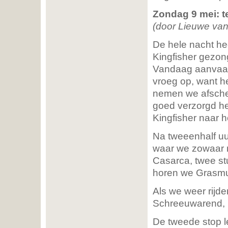
Zondag 9 mei: t
(door Lieuwe van
De hele nacht he
Kingfisher gezon
Vandaag aanvaard
vroeg op, want he
nemen we afschei
goed verzorgd h
Kingfisher naar h
Na tweeenhalf uu
waar we zowaar n
Casarca, twee st
horen we Grasmu
Als we weer rijd
Schreeuwarend, p
De tweede stop l