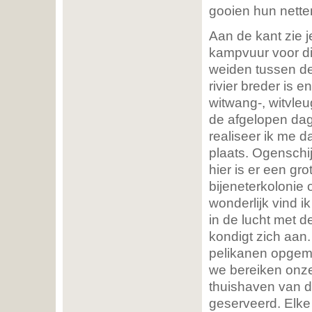
gooien hun nette
Aan de kant zie 
kampvuur voor die
weiden tussen d
rivier breder is 
witwang-, witvleug
de afgelopen da
realiseer ik me 
plaats. Ogenschijnl
hier is er een gro
bijeneterkolonie o
wonderlijk vind 
in de lucht met 
kondigt zich aan
pelikanen opgeme
we bereiken onze 
thuishaven van de
geserveerd. Elke