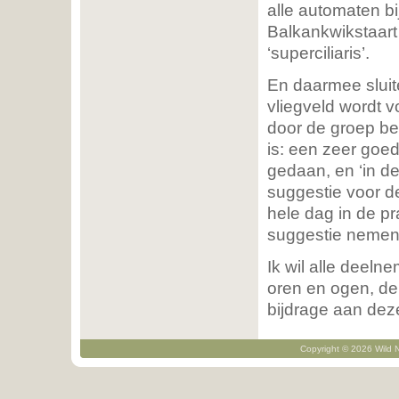
alle automaten bi
Balkankwikstaart
‘superciliaris’.
En daarmee sluit
vliegveld wordt vo
door de groep bel
is: een zeer goe
gedaan, en ‘in d
suggestie voor d
hele dag in de p
suggestie nemen
Ik wil alle deel
oren en ogen, de
bijdrage aan dez
Copyright © 2026 Wild N