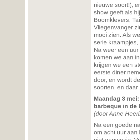
nieuwe soort!), 
show geeft als hi
Boomklevers, Ta
Vliegenvanger zi
mooi zien. Als w
serie kraampjes, 
Na weer een uur 
komen we aan in 
krijgen we een s
eerste diner ne
door, en wordt de
soorten, en daar 
Maandag 3 mei: 
barbeque in de 
(door Anne Heeri
Na een goede nac
om acht uur aan h
niet aanwezig. V