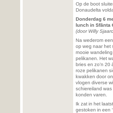
Op de boot sluit
Donaudelta voldaa
Donderdag 6 mei
lunch in Sfânta
(door Willy Sjaar
Na wederom een s
op weg naar het 
mooie wandeling m
pelikanen. Het wa
bries en zo’n 20
roze pelikanen si
kwakken door ons
vlogen diverse wi
schiereiland was 
konden varen.
Ik zat in het laa
gestoken in een ‘