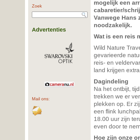
mogelijk een a
Zoek
cabaretier/schri
Vanwege Hans zi
noodzakelijk.
Advertenties
Wat is een reis 
Wild Nature Trav
gevarieerde natu
reis- en veldervar
land krijgen extr
Dagindeling
Na het ontbijt, ti
trekken we er ve
Mail ons:
plekken op. Er zi
een flink lunchp
18.00 uur zijn te
even door te nem
Hoe zijn onze 