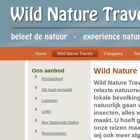
Home
Wild Nature Travels
Fotogalerij
Rei
Wild Nature 
Ons aanbod
Reisaanbod
Wild Nature Tra
relaxte natuurr
Op maat gemaakt
lokale bevolkin
Lezingen
natuurlijk gaan 
insecten, alles
Links
maakt. U hoeft 
Buy Swarovski Optics
onze reizen maa
Reisverslagen
wij ook meer al