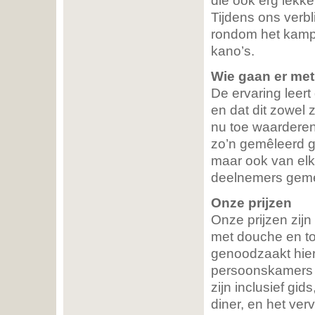
die ook erg lekk
Tijdens ons verbl
rondom het kamp 
kano’s.
Wie gaan er me
De ervaring leert
en dat dit zowel 
nu toe waarderen
zo’n gemêleerd ge
maar ook van elk
deelnemers gemee
Onze prijzen
Onze prijzen zi
met douche en toi
genoodzaakt hierv
persoonskamers i
zijn inclusief gid
diner, en het ver