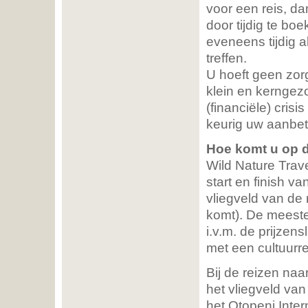
voor een reis, da
door tijdig te bo
eveneens tijdig a
treffen.
U hoeft geen zor
klein en kerngezo
(financiële) crisi
keurig uw aanbeta
Hoe komt u op 
Wild Nature Trav
start en finish va
vliegveld van de 
komt). De meeste
i.v.m. de prijzen
met een cultuurre
Bij de reizen naa
het vliegveld va
het Otopeni Inter