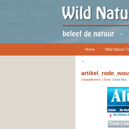
Home
Wild Nature T
←
artikel_rode_wo
Gepubliceerd
|
Door
Johan Bos