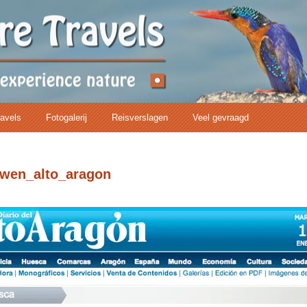
ravels
Fotogalerij
Reisverslagen
Veel gevraagd
uwen_alto_aragon