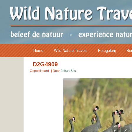
Home
Wild Nature Travels
Fotogalerij
Rei
_D2G4909
Gepubliceerd
|
Door
Johan Bos