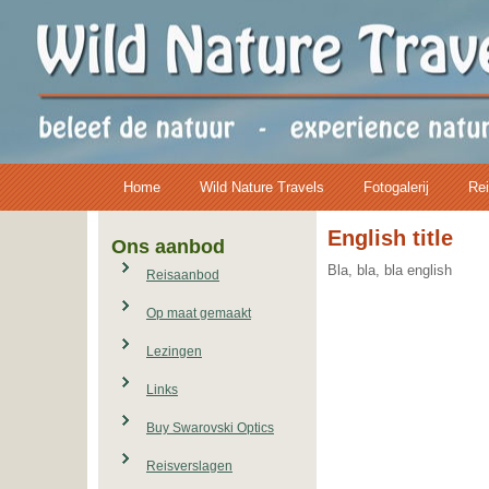
Home
Wild Nature Travels
Fotogalerij
Rei
English title
Ons aanbod
Bla, bla, bla english
Reisaanbod
Op maat gemaakt
Lezingen
Links
Buy Swarovski Optics
Reisverslagen